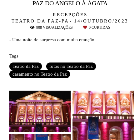
PAZ DO ANGELO À ÁGATA
RECEPÇÕES
TEATRO DA PAZ-PA
14/OUTUBRO/2023
908
VISUALIZAÇÕES
0
CURTIDAS
- Uma noite de surpresa com muita emoção.
Tags
Teatro da Paz
fotos no Teatro da Paz
casamento no Teatro da Paz