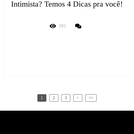
Intimista? Temos 4 Dicas pra você!
281
1
2
3
>
>>