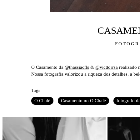
CASAMEN
FOTOGR
O Casamento da
@thassiacfls
&
@victtorrsa
realizado n
Nossa fotografia valorizou a riqueza dos detalhes, a b
Tags
O Chalé
Casamento no O Chalé
fotografo d