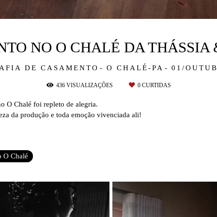
TO NO O CHALÉ DA THÁSSIA 
AFIA DE CASAMENTO
O CHALÉ-PA
01/OUTUB
436
VISUALIZAÇÕES
0
CURTIDAS
o O Chalé foi repleto de alegria.
eleza da produção e toda emoção vivenciada ali!
o O Chalé