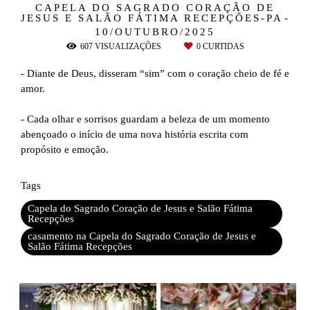
CAPELA DO SAGRADO CORAÇÃO DE
JESUS E SALÃO FÁTIMA RECEPÇÕES-PA
10/OUTUBRO/2025
607
VISUALIZAÇÕES
0
CURTIDAS
- Diante de Deus, disseram “sim” com o coração cheio de fé e
amor.
- Cada olhar e sorrisos guardam a beleza de um momento
abençoado o início de uma nova história escrita com
propósito e emoção.
Tags
Capela do Sagrado Coração de Jesus e Salão Fátima
Recepções
casamento na Capela do Sagrado Coração de Jesus e
Salão Fátima Recepções