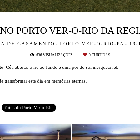
O PORTO VER-O-RIO DA REG
IA DE CASAMENTO
PORTO VER-O-RIO-PA
19/
636
VISUALIZAÇÕES
0
CURTIDAS
: Céu aberto, o rio ao fundo e uma por do sol inesquecível.
de transformar este dia em memórias eternas.
fotos do Porto Ver-o-Rio