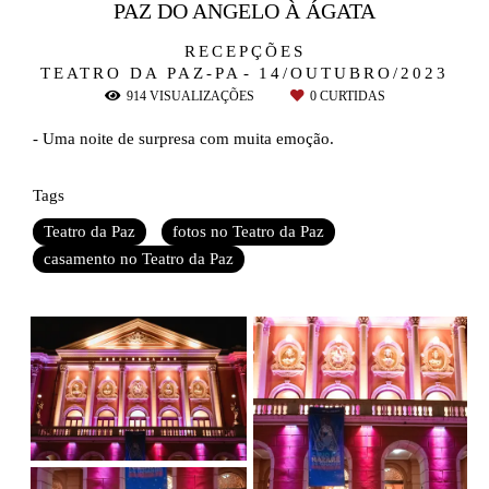
PAZ DO ANGELO À ÁGATA
RECEPÇÕES
TEATRO DA PAZ-PA
14/OUTUBRO/2023
914
VISUALIZAÇÕES
0
CURTIDAS
- Uma noite de surpresa com muita emoção.
Tags
Teatro da Paz
fotos no Teatro da Paz
casamento no Teatro da Paz