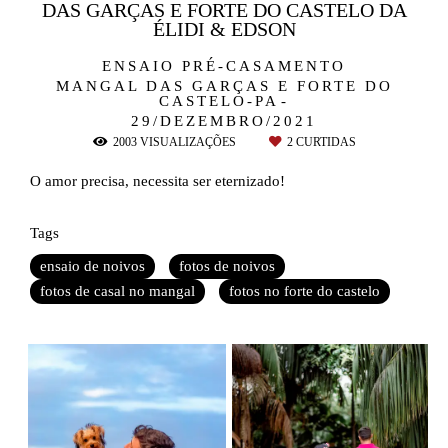
DAS GARÇAS E FORTE DO CASTELO DA
ÉLIDI & EDSON
ENSAIO PRÉ-CASAMENTO
MANGAL DAS GARÇAS E FORTE DO
CASTELO-PA
29/DEZEMBRO/2021
2003
VISUALIZAÇÕES
2
CURTIDAS
O amor precisa, necessita ser eternizado!
Tags
ensaio de noivos
fotos de noivos
fotos de casal no mangal
fotos no forte do castelo