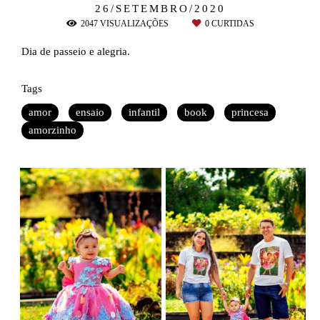
26/SETEMBRO/2020
2047
VISUALIZAÇÕES
0
CURTIDAS
Dia de passeio e alegria.
Tags
amor
ensaio
infantil
book
princesa
amorzinho