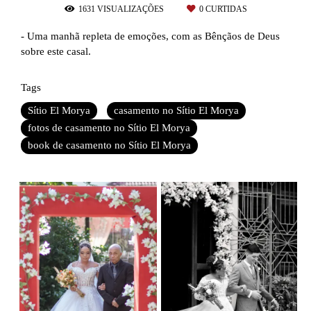
1631
VISUALIZAÇÕES
0
CURTIDAS
- Uma manhã repleta de emoções, com as Bênçãos de Deus
sobre este casal.
Tags
Sítio El Morya
casamento no Sítio El Morya
fotos de casamento no Sítio El Morya
book de casamento no Sítio El Morya