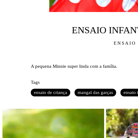
ENSAIO INFA
ENSAIO
A pequena Minnie super linda com a família.
Tags
ensaio de criança
mangal das garças
ensaio i