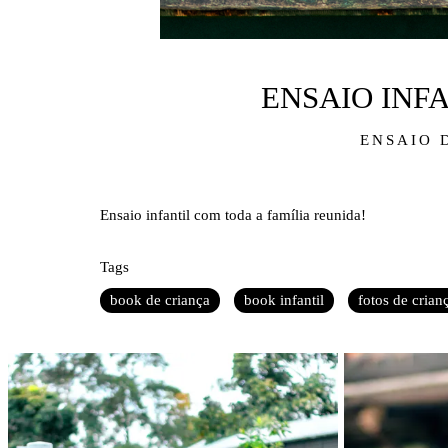
ENSAIO INF
ENSAIO 
Ensaio infantil com toda a família reunida!
Tags
book de criança
book infantil
fotos de crian